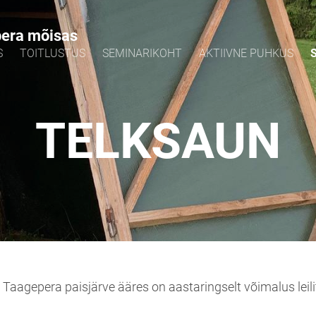
pera mõisas
S
TOITLUSTUS
SEMINARIKOHT
AKTIIVNE PUHKUS
TELKSAUN
Taagepera paisjärve ääres on aastaringselt võimalus lei