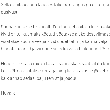
Selles suitsusauna laadses leilis pole vingu ega suitsu, o
püsivust.
Sauna köetakse telk pealt tõstetuna, et suits ja leek saaks 
kivid on tulikuumaks köetud, võetakse alt koldest viimase
visatakse kuuma veega kivid üle, et tahm ja karma välja l
hingata saanud ja viimane suits ka välja tuuldunud, tõste
Head leili ei tasu raisku lasta - saunaskäik saab alata ku
Leili võtma asutakse korraga ning karastavasse jõevet
käik annab sedasi palju tervist ja jõudu!
Hüva leili!