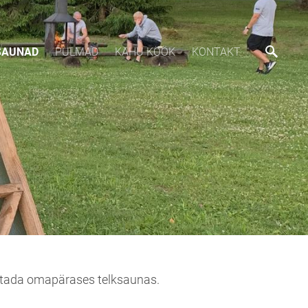
SAUNAD
PULMAD
KÄHU KÖÖK
KONTAKT
litada omapärases telksaunas.