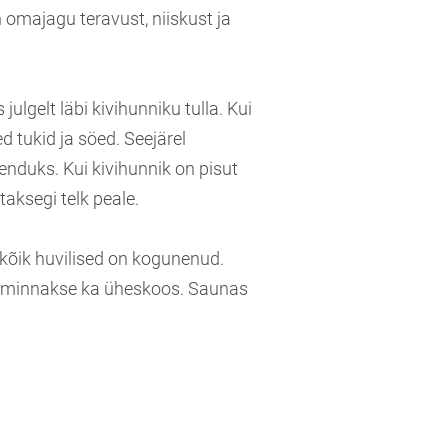
n omajagu teravust, niiskust ja
julgelt läbi kivihunniku tulla. Kui
d tukid ja söed. Seejärel
enduks. Kui kivihunnik on pisut
taksegi telk peale.
i kõik huvilised on kogunenud.
te minnakse ka üheskoos. Saunas