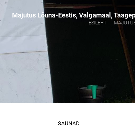
Majutus Lõuna-Eestis, Valgamaal, Taage
ESILEHT
MAJUTU
SAUNAD