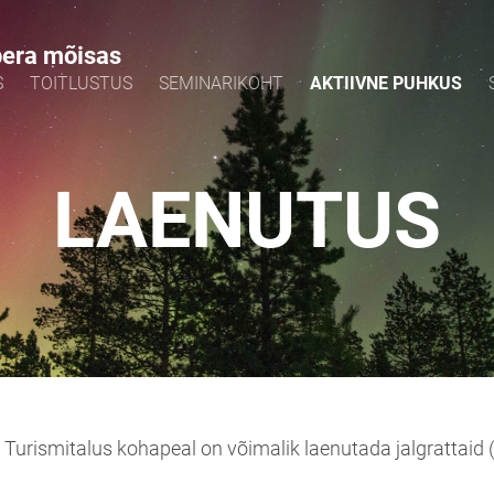
pera mõisas
S
TOITLUSTUS
SEMINARIKOHT
AKTIIVNE PUHKUS
LAENUTUS
Turismitalus kohapeal on võimalik laenutada jalgrattaid (