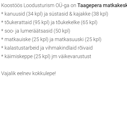
Koostöös Loodusturism OÜ-ga on
Taagepera matkakes
* kanuusid (34 kpl) ja süstasid & kajakke (38 kpl)
* tõukerattaid (95 kpl) ja tõukekelke (65 kpl)
* soo- ja lumeräätsasid (50 kpl)
* matkauiske (25 kpl) ja matkasuuski (25 kpl)
* kalastustarbeid ja vihmakindlaid rõivaid
* käimiskeppe (25 kpl) jm väikevarustust
Vajalik eelnev kokkulepe!