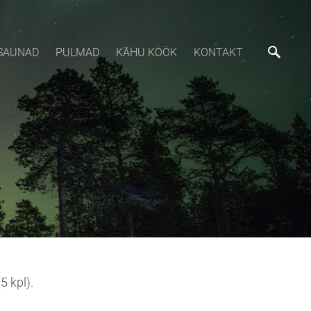
SAUNAD
PULMAD
KÄHU KÖÖK
KONTAKT
5 kpl).