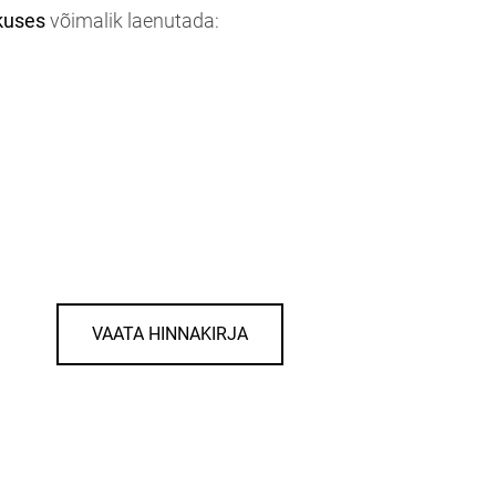
kuses
võimalik laenutada:
VAATA HINNAKIRJA