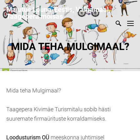
Majutus Lõuna-Eestis, Valgamaal,
Taagepera mõisas
MIDA TEHA MULGIMAAL?
Mida teha Mulgimaal?
Taagepera Kivimäe Turismitalu sobib hästi
suuremate firmaürituste korraldamiseks.
Loodusturism OÜ
meeskonna juhtimisel