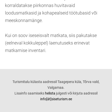
korraldatakse piirkonnas huvitavaid
loodusmatkasid ja kohapealseid töötubasid või
meeskonnamänge.
Kui on soov iseseisvalt matkata, siis pakutakse
(eelneval kokkuleppel) laenutuseks erinevat
matkamise inventari.
Turismitalu külasta aadressil Taagepera küla, Tõrva vald,
Valgamaa.
Lisainfo saamiseks
helista
julgesti või kirjuta aadressil
info[ät]siseturism.ee